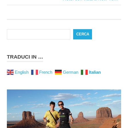
articoli
successivo:
CERCA
TRADUCI IN …
English
French
German
Italian