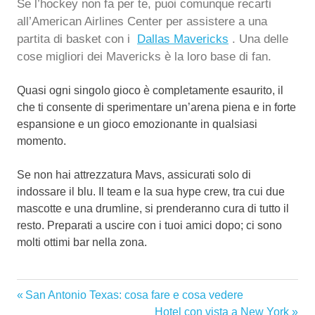
Se l’hockey non fa per te, puoi comunque recarti
all’American Airlines Center per assistere a una
partita di basket con i
Dallas Mavericks
.
Una delle
cose migliori dei Mavericks è la loro base di fan.
Quasi ogni singolo gioco è completamente esaurito, il
che ti consente di sperimentare un’arena piena e in forte
espansione e un gioco emozionante in qualsiasi
momento.
Se non hai attrezzatura Mavs, assicurati solo di
indossare il blu. Il team e la sua hype crew, tra cui due
mascotte e una drumline, si prenderanno cura di tutto il
resto. Preparati a uscire con i tuoi amici dopo; ci sono
molti ottimi bar nella zona.
Articolo
San Antonio Texas: cosa fare e cosa vedere
Navigazione
Precedente:
Articolo
Hotel con vista a New York