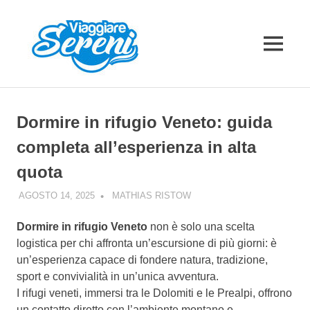
Salta
al
contenuto
MENU
Dormire in rifugio Veneto: guida
completa all’esperienza in alta
quota
AGOSTO 14, 2025
MATHIAS RISTOW
GUIDE
Dormire in rifugio Veneto
non è solo una scelta
logistica per chi affronta un’escursione di più giorni: è
un’esperienza capace di fondere natura, tradizione,
sport e convivialità in un’unica avventura.
I rifugi veneti, immersi tra le Dolomiti e le Prealpi, offrono
un contatto diretto con l’ambiente montano e