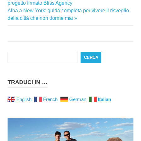
Precedente:
progetto firmato Bliss Agency
articoli
Articolo
Alba a New York: guida completa per vivere il risveglio
successivo:
della città che non dorme mai
CERCA
TRADUCI IN …
English
French
German
Italian