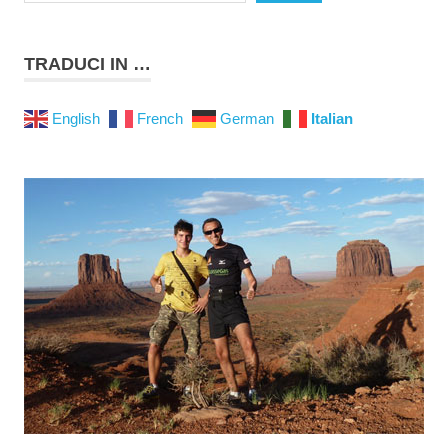
TRADUCI IN …
English
French
German
Italian