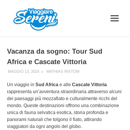
Salta
al
contenuto
MENU
Vacanza da sogno: Tour Sud
Africa e Cascate Vittoria
MAGGIO 13, 2024
MATHIAS RISTOW
AFRICA
Un viaggio in
Sud Africa
e alle
Cascate Vittoria
rappresenta un’avventura straordinaria attraverso alcuni
dei paesaggi più mozzafiato e culturalmente ricchi del
mondo. Queste destinazioni offrono una combinazione
unica di fauna selvatica esotica, storia profonda e
panorami naturali che tolgono il fiato, attirando
viaggiatori da ogni angolo del globo.