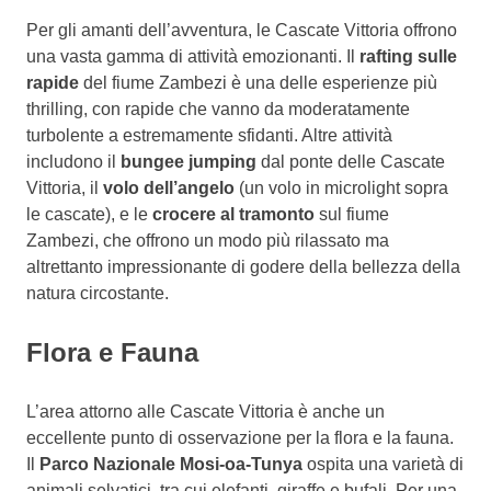
Per gli amanti dell’avventura, le Cascate Vittoria offrono
una vasta gamma di attività emozionanti. Il
rafting sulle
rapide
del fiume Zambezi è una delle esperienze più
thrilling, con rapide che vanno da moderatamente
turbolente a estremamente sfidanti. Altre attività
includono il
bungee jumping
dal ponte delle Cascate
Vittoria, il
volo dell’angelo
(un volo in microlight sopra
le cascate), e le
crocere al tramonto
sul fiume
Zambezi, che offrono un modo più rilassato ma
altrettanto impressionante di godere della bellezza della
natura circostante.
Flora e Fauna
L’area attorno alle Cascate Vittoria è anche un
eccellente punto di osservazione per la flora e la fauna.
Il
Parco Nazionale Mosi-oa-Tunya
ospita una varietà di
animali selvatici, tra cui elefanti, giraffe e bufali. Per una