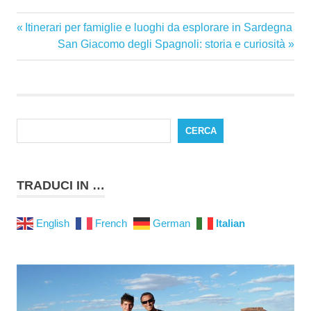
Articolo
Itinerari per famiglie e luoghi da esplorare in Sardegna
Navigazione
Precedente:
Articolo
San Giacomo degli Spagnoli: storia e curiosità
articoli
successivo:
CERCA
TRADUCI IN …
English
French
German
Italian