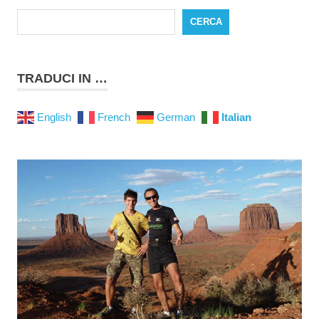
CERCA
TRADUCI IN …
English
French
German
Italian